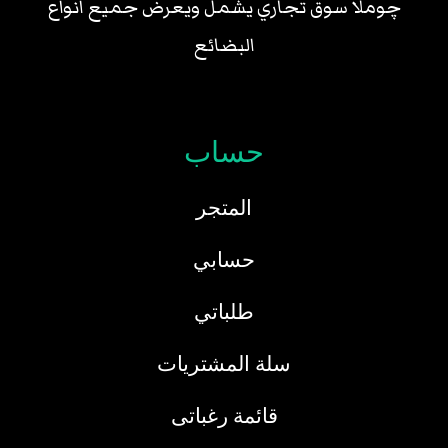
چوملا سوق تجاري يشمل ويعرض جميع انواع
البضائع
حساب
المتجر
حسابي
طلباتي
سلة المشتريات
قائمة رغباتى