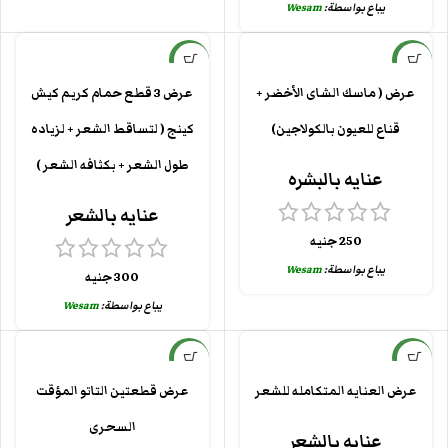
يباع بواسطة:
Wesam
جديد
جديد
عرض ( ماسك الشاى الأخضر +
عرض 3 قطع حمام كريم كيش
قناع للعيون بالكولاجين)
كينج ( لتساقط الشعر + لزياده
طول الشعر + بكثافه الشعر )
عنايه بالبشره
عنايه بالشعر
250
جنيه
يباع بواسطة:
Wesam
300
جنيه
يباع بواسطة:
Wesam
جديد
جديد
عرض العنايه المتكامله للشعر
عرض قطعتين التاتو المؤقت
السحرى
عنايه بالشعر