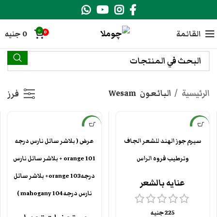
0
القائمة
0
جنيه
0
الرئيسية
البائعون
Wesam
فرز
جديد
جديد
سيرم جوز الهند للشعر الجاف
عرض ( بلاشر سائل نارس درجه
وترطيب فروه الراس
101 orange + بلاشر سائل نارس
درجه103 orange+ بلاشر سائل
عنايه بالشعر
نارس درجه 104 mahogany )
225
جنيه