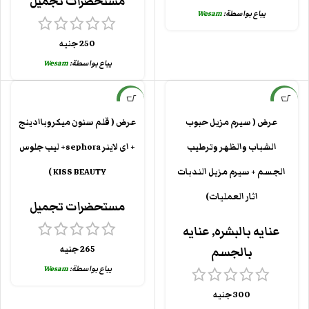
مستحضرات تجميل
يباع بواسطة:
Wesam
250
جنيه
يباع بواسطة:
Wesam
جديد
جديد
عرض ( سيرم مزيل حبوب
عرض ( قلم سنون ميكروباادينج
الشباب والظهر وترطيب
+ اى لاينر sephora+ ليب جلوس
الجسم + سيرم مزيل الندبات
KISS BEAUTY )
اثار العمليات)
مستحضرات تجميل
عنايه بالبشره
,
عنايه
265
جنيه
بالجسم
يباع بواسطة:
Wesam
300
جنيه