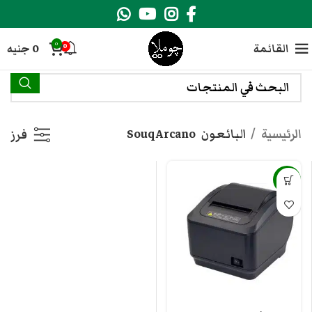
0
القائمة
0
جنيه
0
الرئيسية
البائعون
Souq Arcano
فرز
-13%