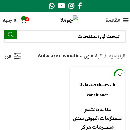
0
القائمة
0
جنيه
0
الرئيسية
البائعون
Solacare cosmetics
فرز
-21%
Sola care shmpoo &
جديد
conditioner
عنايه بالشعر
,
مستلزمات البيوتي سنتر
,
مستلزمات مراكز