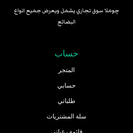
چوملا سوق تجاري يشمل ويعرض جميع انواع
البضائع
حساب
المتجر
حسابي
طلباتي
سلة المشتريات
قائمة رغباتى