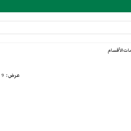
مات
الأقسام
عرض
9