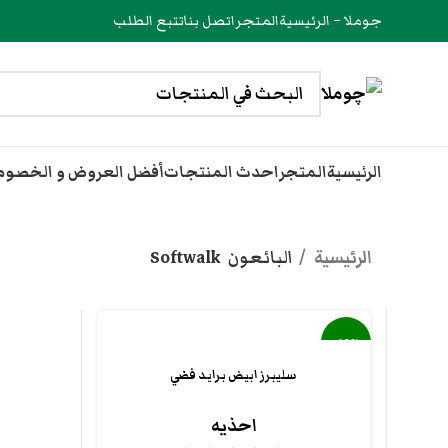
جوملا – الرئيسية
المتجر
اتصل بنا
تتبع الطلب
الرئيسية
المتجر
احدث المنتجات
أفضل العروض و الخصو
الرئيسية
البائعون
Softwalk
-40%
سليبرز ابيض برايد فضي
جديد
احذيه