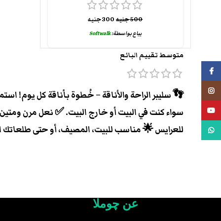
500
جنيه
300
جنيه
يباع بواسطة:
Softwalk
متوسط تقييم البائع
فيسبوك
انستجرام
👣 سليبر الراحة والأناقة – خُطوة بأناقة كل يوم! ا
يوتيوب
سواء كنت في البيت أو خارج البيت. ✅ نعل مرن ومتين
للعرايس 🌟 مناسب للبيت، المصيف، أو حتى طلعاتك الي
واتس اب
عن چوملا