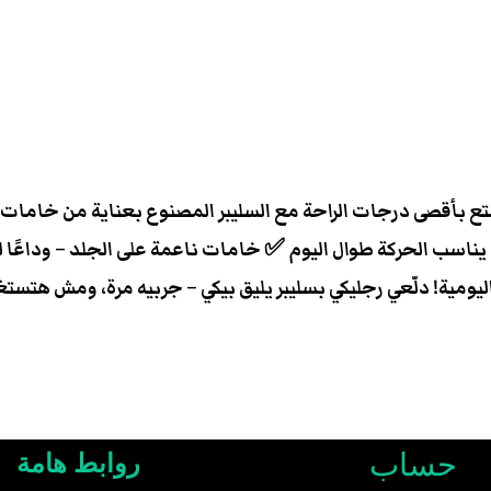
ستمتع بأقصى درجات الراحة مع السليبر المصنوع بعناية من خاما
 يناسب الحركة طوال اليوم ✅ خامات ناعمة على الجلد – وداعًا
ومية! دلّعي رجليكي بسليبر يليق بيكي – جربيه مرة، ومش هتستغ
حساب
روابط هامة