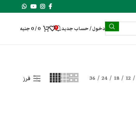
دخول / حساب جديد
0
/
0
جنيه
0
36
24
18
12
فرز