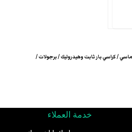
سي / كراسي بار ثابت وهيدروليك / برجولات /
خدمة العملاء