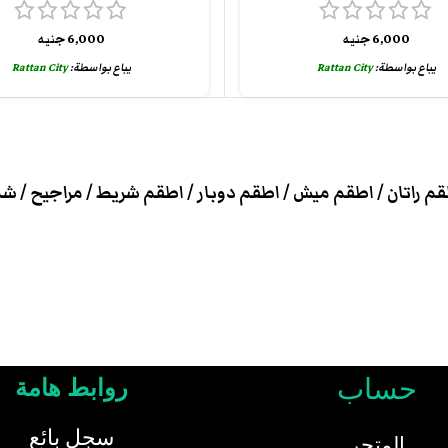
6,000
جنيه
6,000
جنيه
يباع بواسطة:
Rattan City
يباع بواسطة:
Rattan City
راتان / اطقم ميش / اطقم دوبار / اطقم شريط / مراجيح / شما
حساب
روابط هامة
سجل بائع
المتجر