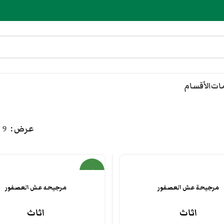
مات
الأقسام
عرض
9
جديد
مرجيحة عش العصفور
مرجيحه عش العصفور
اثاث
اثاث