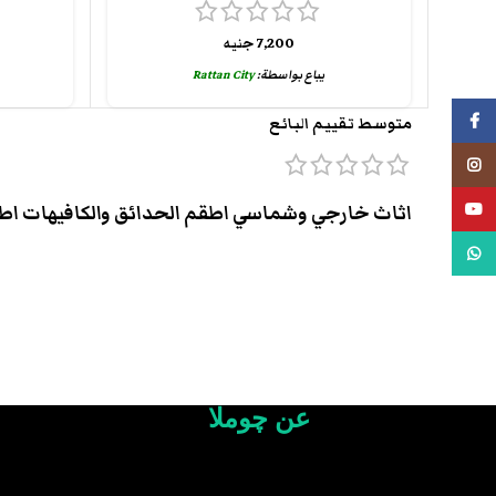
7,200
جنيه
يباع بواسطة:
Rattan City
فيسبوك
متوسط تقييم البائع
انستجرام
يوتيوب
اثاث خارجي وشماسي اطقم الحدائق والكافيهات اطقم 
واتس اب
عن چوملا