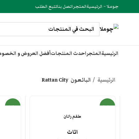
جوملا – الرئيسية
المتجر
اتصل بنا
تتبع الطلب
الرئيسية
المتجر
احدث المنتجات
أفضل العروض و الخصو
الرئيسية
البائعون
Rattan City
جديد
جديد
طقم راتان
اثاث