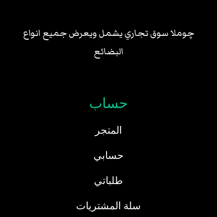
چوملا سوق تجاري يشمل ويعرض جميع انواع
البضائع
حساب
المتجر
حسابي
طلباتي
سلة المشتريات