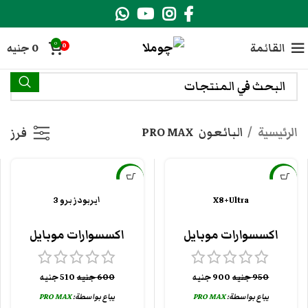
0
القائمة
0
جنيه
0
الرئيسية
البائعون
PRO MAX
فرز
-15%
-5%
X8+Ultra
ايربودز برو 3
اكسسوارات موبايل
اكسسوارات موبايل
950
جنيه
900
جنيه
600
جنيه
510
جنيه
يباع بواسطة:
PRO MAX
يباع بواسطة:
PRO MAX