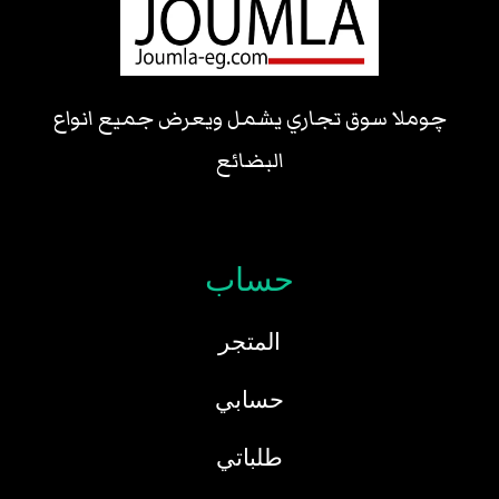
چوملا سوق تجاري يشمل ويعرض جميع انواع
البضائع
حساب
المتجر
حسابي
طلباتي