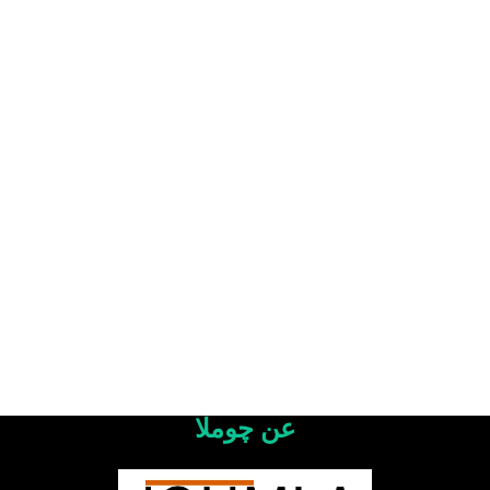
عن چوملا