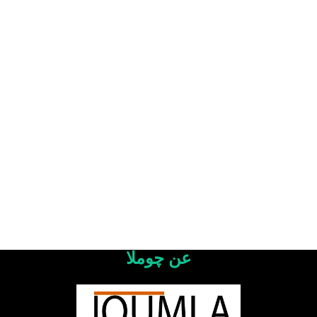
عن چوملا