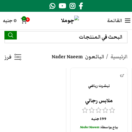
0
القائمة
0
جنيه
0
الرئيسية
البائعون
Nader Naeem
فرز
تيشرت رياضي
ملابس رجالي
199
جنيه
يباع بواسطة:
Nader Naeem