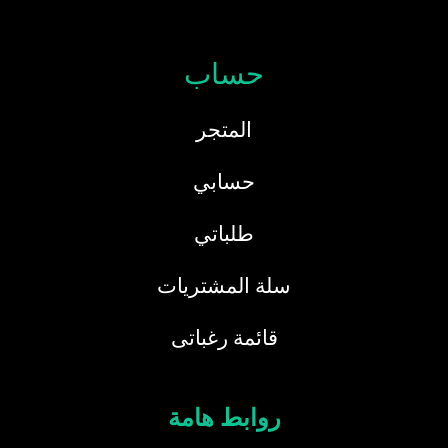
حساب
المتجر
حسابي
طلباتي
سلة المشتريات
قائمة رغباتى
روابط هامة