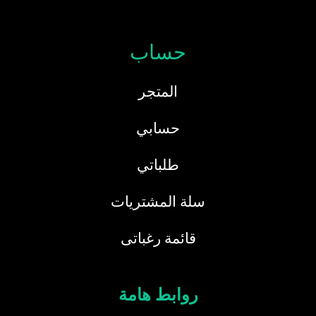
حساب
المتجر
حسابي
طلباتي
سلة المشتريات
قائمة رغباتى
روابط هامة