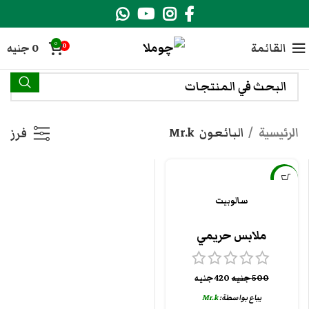
0
القائمة
0
جنيه
0
الرئيسية
البائعون
Mr.k
فرز
-16%
سالوبيت
ملابس حريمي
500
جنيه
420
جنيه
يباع بواسطة:
Mr.k