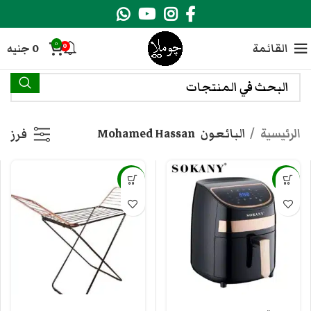
0
القائمة
0
جنيه
0
الرئيسية
البائعون
Mohamed Hassan
فرز
-24%
-29%