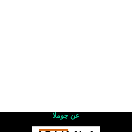
عن چوملا