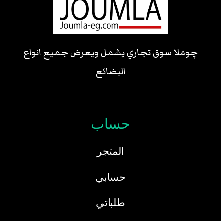
چوملا سوق تجاري يشمل ويعرض جميع انواع
البضائع
حساب
المتجر
حسابي
طلباتي