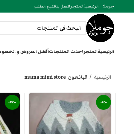
جوملا – الرئيسية
المتجر
اتصل بنا
تتبع الطلب
الرئيسية
المتجر
احدث المنتجات
أفضل العروض و الخصو
الرئيسية
البائعون
mama mimi store
-13%
-8%