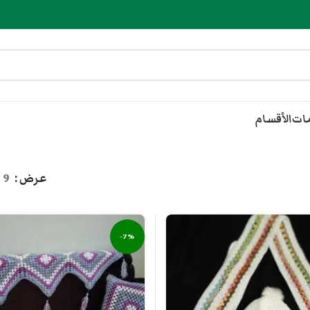
مات
الأقسام
عرض
9
-7%