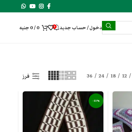
دخول / حساب جديد
0
/
0
جنيه
0
36
24
18
12
فرز
-11%