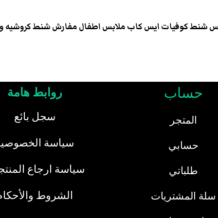
ند ميد لبيع ملابس شنط كوفيات ايس كاب ملابس اطفال مفارش شنط كر
حساب
روابط هامة
سجل بائع
المتجر
سياسة الخصوصية
حسابي
سياسة ارجاع المنت
طلباتي
الشروط والأحكام
سلة المشتريات