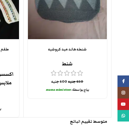
شنطه هاند ميد كروشيه
طقم (
شنط
اكسسوا
فيسبوك
650
جنيه
600
جنيه
ملابس
يباع بواسطة:
mama mimi store
انستجرام
يوتيوب
ي
واتس اب
متوسط تقييم البائع