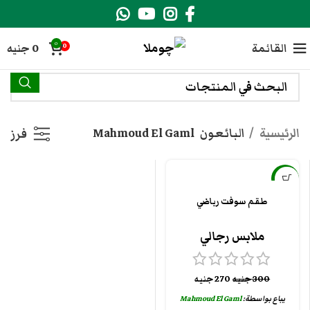
0
القائمة
0
جنيه
0
الرئيسية
البائعون
Mahmoud El Gaml
فرز
-10%
طقم سوفت رياضي
ملابس رجالي
300
جنيه
270
جنيه
يباع بواسطة:
Mahmoud El Gaml