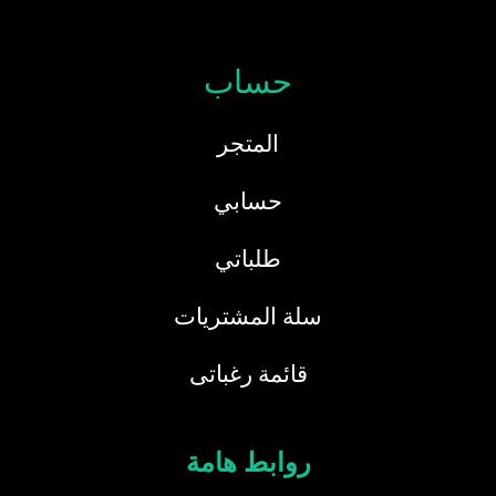
حساب
المتجر
حسابي
طلباتي
سلة المشتريات
قائمة رغباتى
روابط هامة