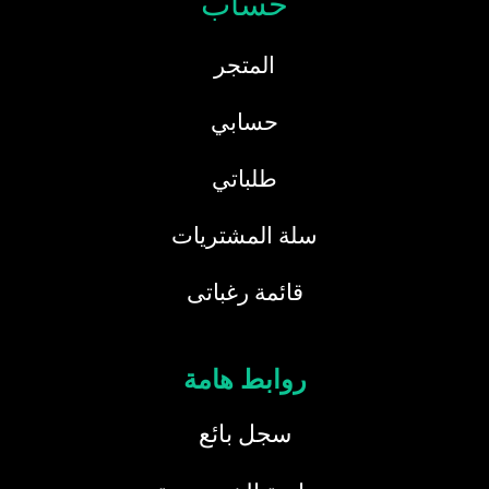
حساب
المتجر
حسابي
طلباتي
سلة المشتريات
قائمة رغباتى
روابط هامة
سجل بائع