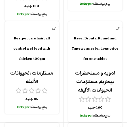
يباع بواسطة:
lucky pet
180
جنيه
يباع بواسطة:
lucky pet
Bestpet care hairball
Bayer Drontal Round and
control wet food with
Tapewormer for dogs price
chicken 400gm
for one tablet
ادويه و مستحضرات
مستلزمات الحيوانات
بيطريه
,
مستلزمات
الأليفه
الحيوانات الأليفه
85
جنيه
يباع بواسطة:
lucky pet
160
جنيه
يباع بواسطة:
lucky pet