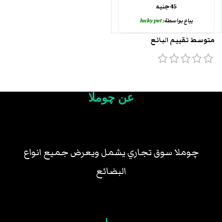
45
جنيه
يباع بواسطة:
lucky pet
متوسط تقييم البائع
عن چوملا
چوملا سوق تجاري يشمل ويعرض جميع انواع
البضائع