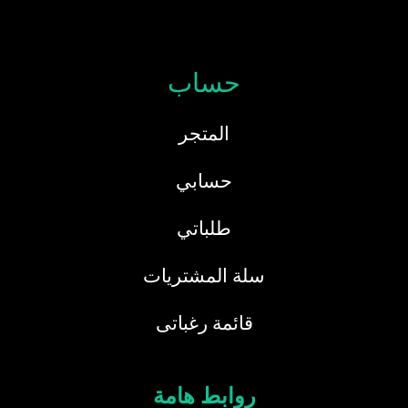
حساب
المتجر
حسابي
طلباتي
سلة المشتريات
قائمة رغباتى
روابط هامة