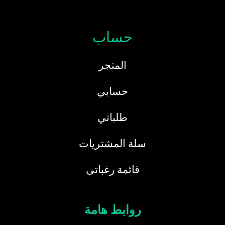
حساب
المتجر
حسابي
طلباتي
سلة المشتريات
قائمة رغباتى
روابط هامة