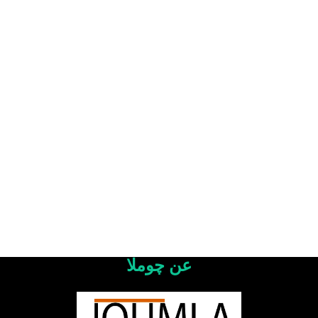
عن چوملا