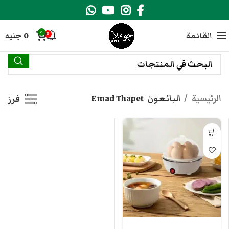
0
القائمة
0
جنيه
0
الرئيسية
البائعون
Emad Thapet
فرز