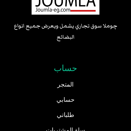
چوملا سوق تجاري يشمل ويعرض جميع انواع
البضائع
حساب
المتجر
حسابي
طلباتي
سلة المشتريات