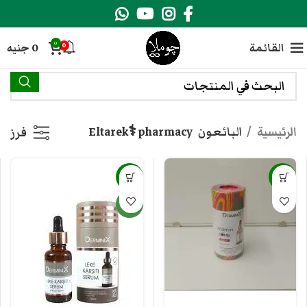
0
القائمة
0
جنيه
0
الرئيسية
البائعون
Eltarek⚕️ pharmacy
فرز
-2%
-2%
جديد