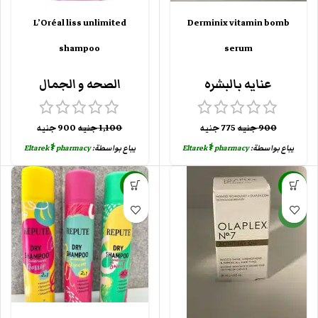
L’Oréal liss unlimited
Derminix vitamin bomb
shampoo
serum
عنايه بالبشره
الصحه و الجمال
900
جنيه
775
جنيه
1,100
جنيه
900
جنيه
يباع بواسطة:
Eltarek⚕️ pharmacy
يباع بواسطة:
Eltarek⚕️ pharmacy
-12%
-25%
جديد