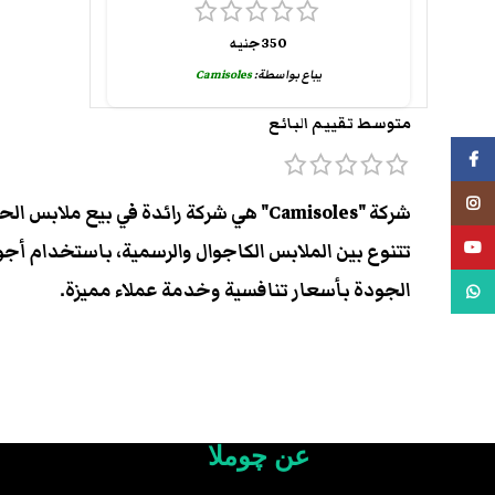
350
جنيه
يباع بواسطة:
Camisoles
متوسط تقييم البائع
فيسبوك
انستجرام
شركة "Camisoles" هي شركة رائدة في بيع
يوتيوب
تتنوع بين الملابس الكاجوال والرسمية، باستخدام أج
الجودة بأسعار تنافسية وخدمة عملاء مميزة.
واتس اب
عن چوملا