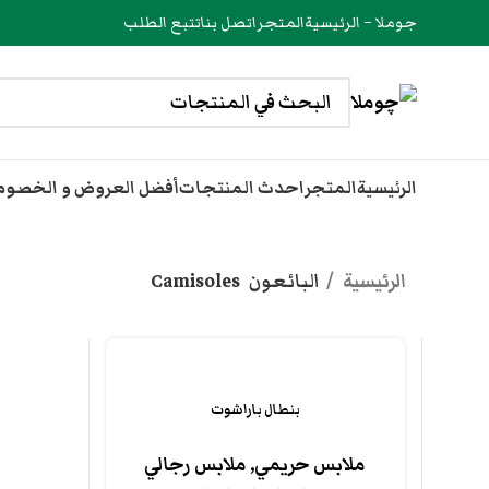
جوملا – الرئيسية
المتجر
اتصل بنا
تتبع الطلب
الرئيسية
المتجر
احدث المنتجات
أفضل العروض و الخصو
الرئيسية
البائعون
Camisoles
بنطال باراشوت
ملابس حريمي
,
ملابس رجالي