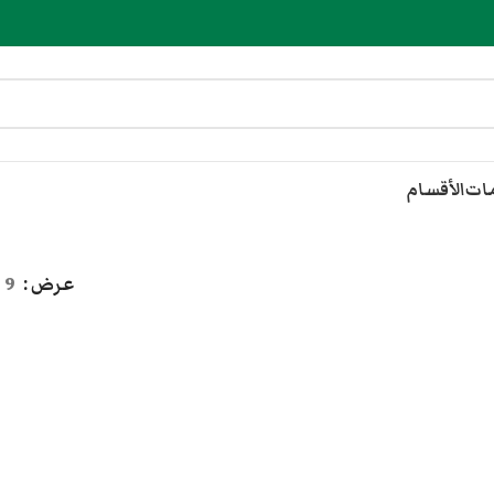
مات
الأقسام
عرض
9