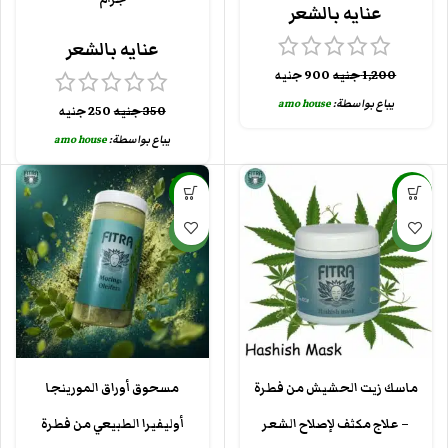
عنايه بالشعر
عنايه بالشعر
1,200
جنيه
900
جنيه
يباع بواسطة:
amo house
350
جنيه
250
جنيه
يباع بواسطة:
amo house
-25%
-25%
جديد
جديد
ماسك زيت الحشيش من فطرة
مسحوق أوراق المورينجا
– علاج مكثف لإصلاح الشعر
أوليفيرا الطبيعي من فطرة