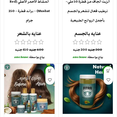
الزيت الجاف من فطرة 50 ملي–
المشاط الأحمر الأصلي (Red
ترطيب فعال للشعر والجسم
Mushat) – براند فطرة – 250
بأجمل الروائح الطبيعية
جرام
عنايه بالجسم
عنايه بالشعر
300
جنيه
200
جنيه
600
جنيه
450
جنيه
يباع بواسطة:
amo house
يباع بواسطة:
amo house
-40%
-25%