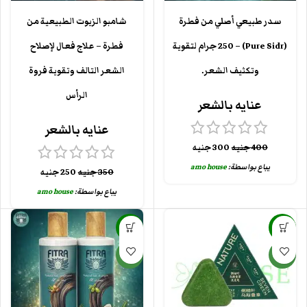
سدر طبيعي أصلي من فطرة
شامبو الزيوت الطبيعية من
(Pure Sidr) – 250 جرام لتقوية
فطرة – علاج فعال لإصلاح
وتكثيف الشعر.
الشعر التالف وتقوية فروة
الرأس
عنايه بالشعر
عنايه بالشعر
400
جنيه
300
جنيه
يباع بواسطة:
amo house
350
جنيه
250
جنيه
يباع بواسطة:
amo house
-20%
-26%
جديد
جديد