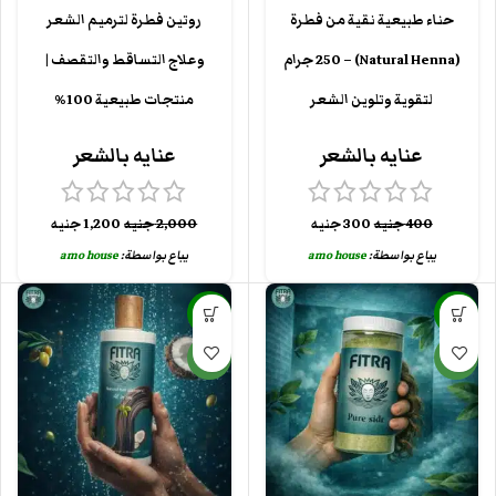
حناء طبيعية نقية من فطرة
روتين فطرة لترميم الشعر
(Natural Henna) – 250 جرام
وعلاج التساقط والتقصف |
لتقوية وتلوين الشعر
منتجات طبيعية 100%
عنايه بالشعر
عنايه بالشعر
400
جنيه
300
جنيه
2,000
جنيه
1,200
جنيه
يباع بواسطة:
amo house
يباع بواسطة:
amo house
-29%
-25%
جديد
جديد