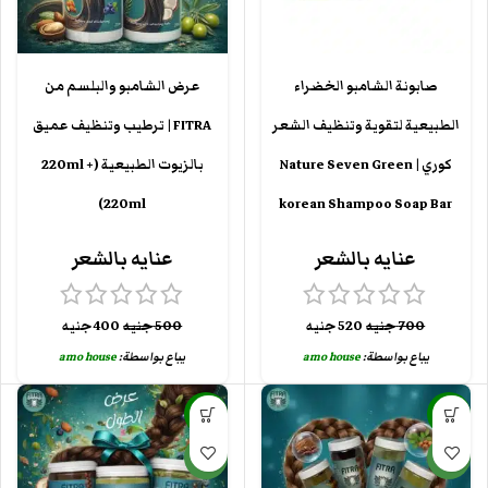
صابونة الشامبو الخضراء
عرض الشامبو والبلسم من
الطبيعية لتقوية وتنظيف الشعر
FITRA | ترطيب وتنظيف عميق
كوري | Nature Seven Green
بالزيوت الطبيعية (220ml +
220ml)
korean Shampoo Soap Bar
عنايه بالشعر
عنايه بالشعر
700
جنيه
520
جنيه
500
جنيه
400
جنيه
يباع بواسطة:
amo house
يباع بواسطة:
amo house
-33%
-25%
جديد
جديد