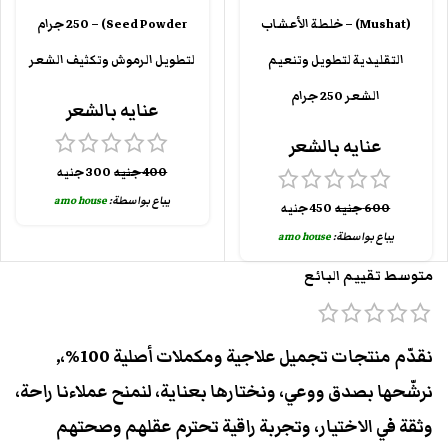
(Mushat) – خلطة الأعشاب
Seed Powder) – 250 جرام
التقليدية لتطويل وتنعيم
لتطويل الرموش وتكثيف الشعر
الشعر 250 جرام
عنايه بالشعر
عنايه بالشعر
400
جنيه
300
جنيه
يباع بواسطة:
amo house
600
جنيه
450
جنيه
يباع بواسطة:
amo house
متوسط تقييم البائع
نقدّم منتجات تجميل علاجية ومكملات أصلية 100%،,
نرشّحها بصدق ووعي، ونختارها بعناية، لنمنح عملاءنا راحة،
وثقة في الاختيار، وتجربة راقية تحترم عقلهم وصحتهم