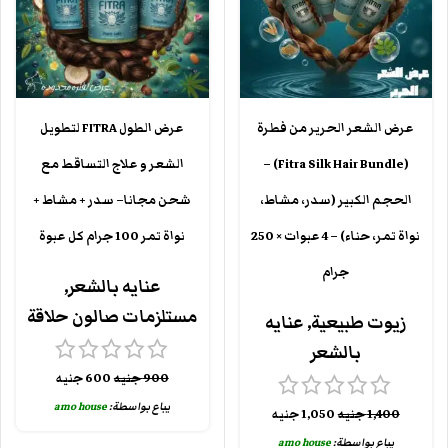
عرض الشعر الحرير من فطرة
عرض الطول FITRA لتطويل
(Fitra Silk Hair Bundle) –
الشعر و علاج التساقط مع
الحجم الكبير (سدر، مشاط،
شحن مجانا– سدر + مشاط +
نواة تمر، حناء) – 4 عبوات × 250
نواة تمر 100 جرام كل عبوة
جرام
عنايه بالشعر
,
مستلزمات صالون حلاقة
زيوت طبيعية
,
عنايه
بالشعر
900
جنيه
600
جنيه
يباع بواسطة:
amo house
1,400
جنيه
1,050
جنيه
يباع بواسطة:
amo house