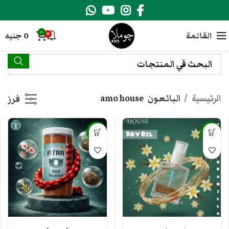
0
القائمة
0
جنيه
0
الرئيسية
البائعون
amo house
فرز
-25%
-33%