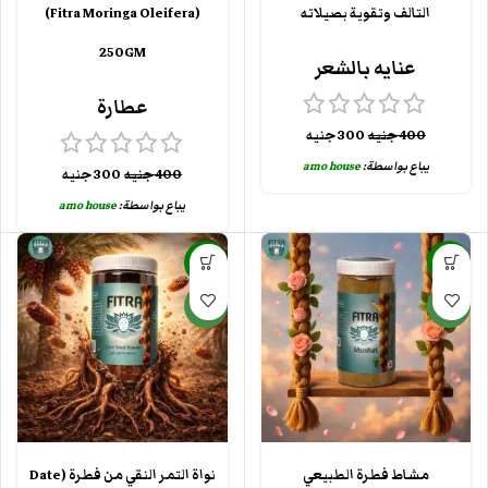
التالف وتقوية بصيلاته
(Fitra Moringa Oleifera)
250GM
عنايه بالشعر
عطارة
400
جنيه
300
جنيه
يباع بواسطة:
amo house
400
جنيه
300
جنيه
يباع بواسطة:
amo house
-25%
-25%
جديد
جديد
مشاط فطرة الطبيعي
نواة التمر النقي من فطرة (Date