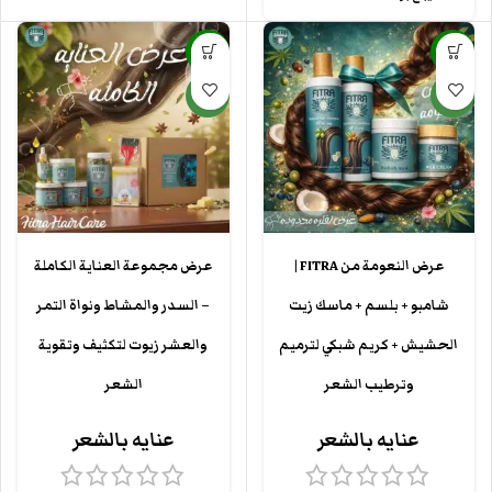
-29%
-29%
جديد
جديد
عرض النعومة من FITRA |
عرض مجموعة العناية الكاملة
شامبو + بلسم + ماسك زيت
– السدر والمشاط ونواة التمر
الحشيش + كريم شبكي لترميم
والعشر زيوت لتكثيف وتقوية
وترطيب الشعر
الشعر
عنايه بالشعر
عنايه بالشعر