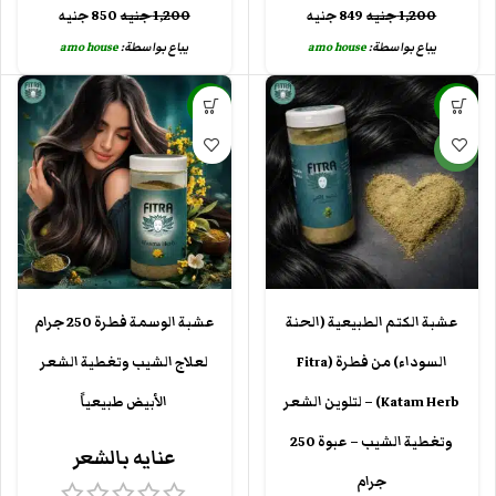
1,200
جنيه
849
جنيه
1,200
جنيه
850
جنيه
يباع بواسطة:
amo house
يباع بواسطة:
amo house
-25%
-45%
جديد
عشبة الكتم الطبيعية (الحنة
عشبة الوسمة فطرة 250 جرام
السوداء) من فطرة (Fitra
لعلاج الشيب وتغطية الشعر
Katam Herb) – لتلوين الشعر
الأبيض طبيعياً
وتغطية الشيب – عبوة 250
عنايه بالشعر
جرام