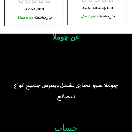
150
جنيه
140
جنيه
1,900
جنيه
يباع بواسطة:
نصر شعلان
يباع بواسطة:
Light store
عن چوملا
چوملا سوق تجاري يشمل ويعرض جميع انواع
البضائع
حساب