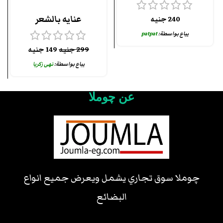
عنايه بالشعر
240
جنيه
يباع بواسطة:
patpat
299
جنيه
149
جنيه
يباع بواسطة:
نهى زكريا
عن چوملا
چوملا سوق تجاري يشمل ويعرض جميع انواع
البضائع