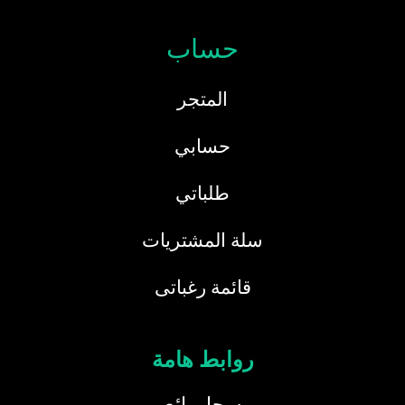
حساب
المتجر
حسابي
طلباتي
سلة المشتريات
قائمة رغباتى
روابط هامة
سجل بائع