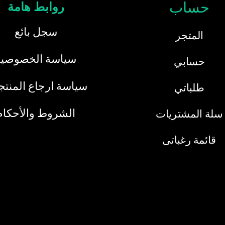
حساب
روابط هامة
سجل بائع
المتجر
سياسة الخصوصية
حسابي
سياسة ارجاع المنت
طلباتي
الشروط والأحكام
سلة المشتريات
قائمة رغباتى