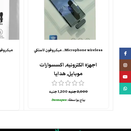
Microphone wireless.. ميكروفون لاسلكي
ميكروفون
فيسبوك
اجهزه الكترونيه
,
اكسسوارات
انستجرام
موبايل
,
هدايا
يوتيوب
واتس اب
2,000
جنيه
1,200
جنيه
يباع بواسطة:
Dermapen