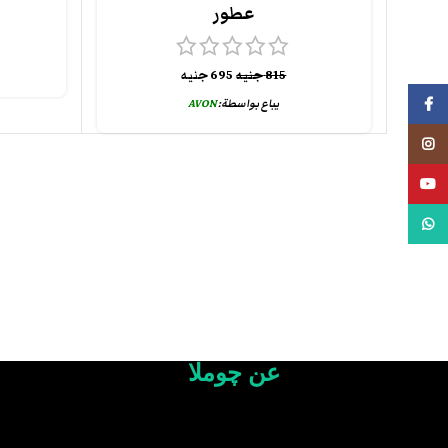
عطور
815
جنيه
695
جنيه
فيسبوك
يباع بواسطة:
AVON
انستجرام
يوتيوب
واتس اب
عن چوملا