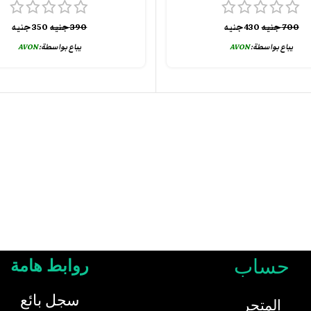
700
جنيه
430
جنيه
390
جنيه
350
جنيه
يباع بواسطة:
AVON
يباع بواسطة:
AVON
حساب
روابط هامة
سجل بائع
المتجر