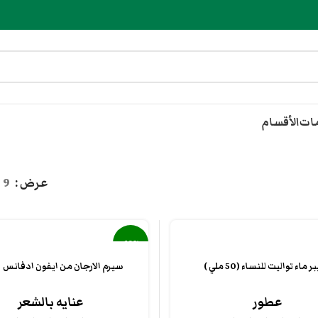
مات
الأقسام
عرض
9
-10%
 ماء تواليت للنساء (50 ملي )
سيرم الارجان من ايفون ادفانس ٣٠مل
عطور
عنايه بالشعر