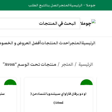
جوملا – الرئيسية
المتجر
اتصل بنا
تتبع الطلب
الرئيسية
المتجر
احدث المنتجات
أفضل العروض و الخصو
الرئيسية
المتجر
منتجات تحت الوسم “Avon”
-39%
-15%
او دو برفان فاراواي سبيلندويا للنساء من (
سليبر
50ml )