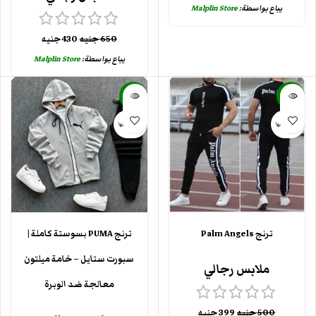
يباع بواسطة:
Malplin Store
650
جنيه
430
جنيه
يباع بواسطة:
Malplin Store
-28%
-20%
بيعت كلها
بيعت كلها
ترنج Palm Angels
ترنج PUMA بسوستة كاملة |
سبورت ستايل – خامة ميلتون
ملابس رجالي
معالجة ضد الوبرة
500
جنيه
399
جنيه