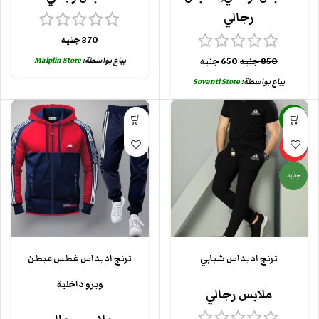
رجالي
370
جنيه
يباع بواسطة:
Malplin Store
850
جنيه
650
جنيه
يباع بواسطة:
Sovanti Store
-13%
مميزة
جديد
ترنج اديداس شبابي
ترنج اديداس غطس مبطن
وبرو داخلية
ملابس رجالي