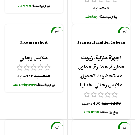
يباع بواسطة:
Hammis
250
جنيه
يباع بواسطة:
Elashery
-5%
-11%
Nike men short
Jean paul gaultier Le beau
اجهزة منزلية
,
زيوت
ملابس رجالي
عطرية
,
عطارة
,
عطور
,
مستحضرات تجميل
,
380
جنيه
360
جنيه
ملابس رجالي
,
هدايا
يباع بواسطة:
Mr. Lucky store
6,100
جنيه
5,400
جنيه
يباع بواسطة:
Oud house
-5%
-5%