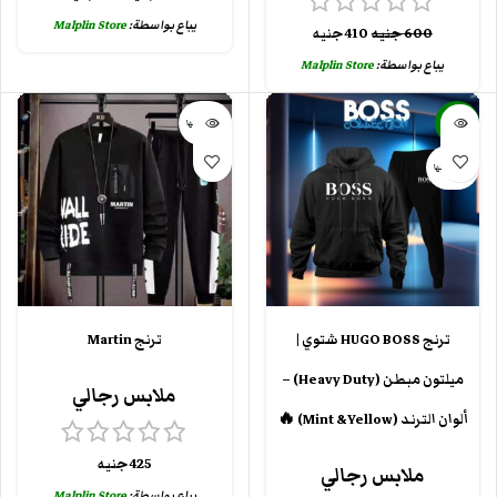
يباع بواسطة:
Malplin Store
600
جنيه
410
جنيه
يباع بواسطة:
Malplin Store
-30%
بيعت كلها
بيعت كلها
ترنج HUGO BOSS شتوي |
ترنج Martin
ميلتون مبطن (Heavy Duty) –
ملابس رجالي
ألوان الترند (Mint & Yellow) 🔥
425
جنيه
ملابس رجالي
يباع بواسطة:
Malplin Store