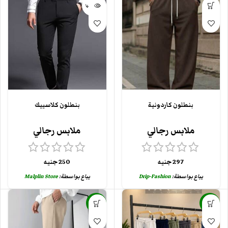
بيعت كلها
بنطلون كاردونية
بنطلون كلاسييك
ملابس رجالي
ملابس رجالي
297
جنيه
250
جنيه
يباع بواسطة:
Drip-Fashion
يباع بواسطة:
Malplin Store
-44%
-22%