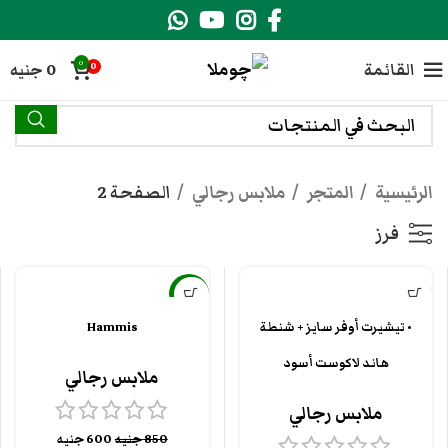
0
القائمة
0
جنيه
0
الرئيسية
المتجر
ملابس رجالي
الصفحة 2
فرز
-29%
• تيشيرت أوفر سايز + شنطة
Hammis
هاند لاكوست أسود
ملابس رجالي
ملابس رجالي
850
جنيه
600
جنيه