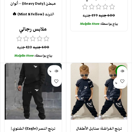
مبطن (Heavy Duty) – ألوان
الترند (Mint & Yellow) 🔥
600
جنيه
499
جنيه
يباع بواسطة:
Malplin Store
ملابس رجالي
600
جنيه
420
جنيه
يباع بواسطة:
Malplin Store
-25%
بيعت كلها
بيعت كلها
ترنج الفراشة: ستايل الأطفال
ترنج النسر (Eagle) الشتوي |