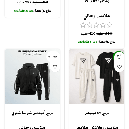
(شتاء 2026) 🔥
500
جنيه
399
جنيه
يباع بواسطة:
Malplin Store
ملابس رجالي
600
جنيه
420
جنيه
يباع بواسطة:
Malplin Store
-24%
بيعت كلها
ترنج SV مينيمل
ترنج أديداس شريط شتوي
ملابس اولادي
,
ملابس
ملابس رجالي