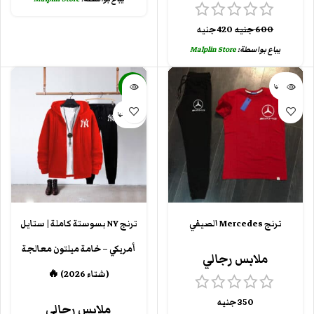
600
جنيه
420
جنيه
يباع بواسطة:
Malplin Store
بيعت كلها
-34%
بيعت كلها
ترنج Mercedes الصيفي
ترنج NY بسوستة كاملة | ستايل
أمريكي – خامة ميلتون معالجة
ملابس رجالي
(شتاء 2026) 🔥
350
جنيه
ملابس رجالي