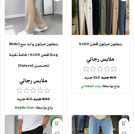
بنطلون ميلتون قطن 100%
بنطلون ميلتون وايد ليج (Wide
Leg) قطن 100% | خامة ثقيلة
ملابس رجالي
للجنسين (Unisex)
450
جنيه
350
جنيه
ملابس رجالي
يباع بواسطة:
براند الشعلاني
800
جنيه
450
جنيه
يباع بواسطة:
Malplin Store
-15%