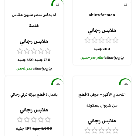
-13%
shirts for men
اديداس سمر مليون مقاس
خاصة
ملابس رجالي
ملابس رجالي
200
جنيه
يباع بواسطة:
اسلام عمر حسين
750
جنيه
650
جنيه
يباع بواسطة:
هدى نجدى
-50%
-33%
التحدي الأكبر – عرض 3 قطع
باندل 5 قطع بيزك تركي رجالي
بيعت كلها
بيعت كلها
من شروال بسكوتة
ملابس رجالي
ملابس رجالي
1,000
جنيه
499
جنيه