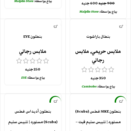
يباع بواسطة:
Malplin Store
900
جنيه
600
جنيه
يباع بواسطة:
Malplin Store
بنطال باراشوت
بنطلون EYE
ملابس حريمي
,
ملابس
ملابس رجالي
رجالي
250
جنيه
يباع بواسطة:
EYE
350
جنيه
يباع بواسطة:
Camisoles
-25%
-25%
بنطلون NIKE غطس (Scuba)
بنطلون أديداس غطس
مستورد | تلبيس سليم فيت –
(Scuba) مستورد | تلبيس سليم