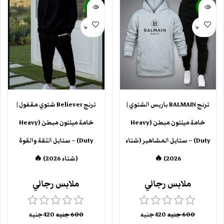
-30%
-30%
بيعت كلها
بيعت كلها
ترنج BALMAIN باريس الشتوي |
ترنج Believer شتوي مقفول |
خامة ميلتون مبطن (Heavy
خامة ميلتون مبطن (Heavy
Duty) – ستايل المشاهير (شتاء
Duty) – ستايل الثقة والقوة
2026) 🔥
(شتاء 2026) 🔥
ملابس رجالي
ملابس رجالي
600
جنيه
420
جنيه
600
جنيه
420
جنيه