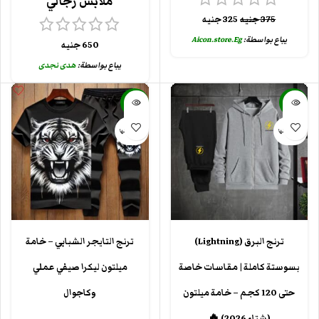
ملابس رجالي
375
جنيه
325
جنيه
يباع بواسطة:
Aicon.store.Eg
650
جنيه
يباع بواسطة:
هدى نجدى
-20%
-39%
بيعت كلها
بيعت كلها
ترنج البرق (Lightning)
ترنج التايجر الشبابي – خامة
بسوستة كاملة | مقاسات خاصة
ميلتون ليكرا صيفي عملي
حتى 120 كجم – خامة ميلتون
وكاجوال
(شتاء 2026) 🔥