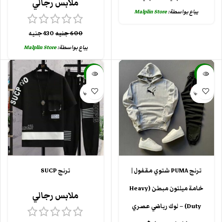
ملابس رجالي
يباع بواسطة:
Malplin Store
600
جنيه
430
جنيه
يباع بواسطة:
Malplin Store
-20%
-30%
بيعت كلها
بيعت كلها
ترنج PUMA شتوي مقفول |
ترنج SUCP
خامة ميلتون مبطن (Heavy
ملابس رجالي
Duty) – لوك رياضي عصري