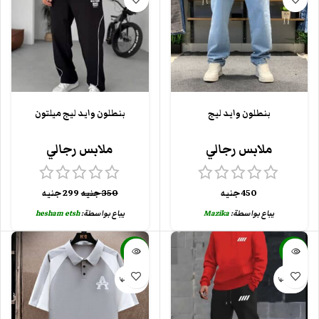
بنطلون وايد ليج
بنطلون وايد ليج ميلتون
ملابس رجالي
ملابس رجالي
450
جنيه
350
جنيه
299
جنيه
يباع بواسطة:
Mazika
يباع بواسطة:
hesham etsh
-20%
-30%
بيعت كلها
بيعت كلها