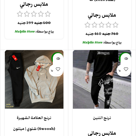
ملابس رجالي
ملابس رجالي
500
جنيه
399
جنيه
يباع بواسطة:
Malplin Store
760
جنيه
460
جنيه
يباع بواسطة:
Malplin Store
-30%
-17%
بيعت كلها
بيعت كلها
ترنج التنين
ترنج العلامة الشهيرة
(Swoosh) شتوي | ميلتون
ملابس رجالي