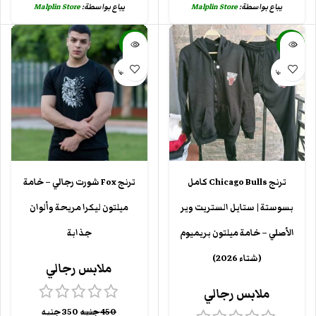
يباع بواسطة:
Malplin Store
يباع بواسطة:
Malplin Store
-22%
-32%
بيعت كلها
بيعت كلها
ترنج Chicago Bulls كامل
ترنج Fox شورت رجالي – خامة
بسوستة | ستايل الستريت وير
ميلتون ليكرا مريحة وألوان
الأصلي – خامة ميلتون بريميوم
جذابة
(شتاء 2026)
ملابس رجالي
ملابس رجالي
450
جنيه
350
جنيه