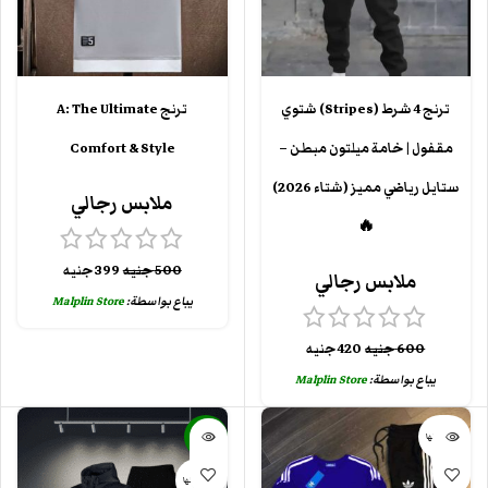
ترنج 4 شرط (Stripes) شتوي
ترنج A: The Ultimate
مقفول | خامة ميلتون مبطن –
Comfort & Style
ستايل رياضي مميز (شتاء 2026)
ملابس رجالي
🔥
500
جنيه
399
جنيه
ملابس رجالي
يباع بواسطة:
Malplin Store
600
جنيه
420
جنيه
يباع بواسطة:
Malplin Store
بيعت كلها
-38%
بيعت كلها