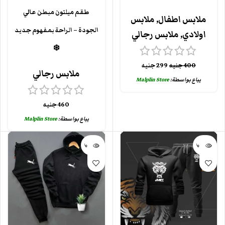
طقم ميلتون مبطن عالي
ملابس اطفال
,
ملابس
الجودة – الراحة بمفهوم جديد
اولادي
,
ملابس رجالي
❄️
400
جنيه
299
جنيه
ملابس رجالي
يباع بواسطة:
Malplin Store
460
جنيه
يباع بواسطة:
Malplin Store
بيعت كلها
بيعت كلها