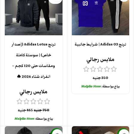
ترنج Adidas 03 | شرايط جانبية
ترنج Adidas Lotus (إصدار
خاص) | سوستة كاملة
ملابس رجالي
ومقاسات حتى 120 كجم –
انفراد شتاء 2026 🔥
350
جنيه
يباع بواسطة:
Malplin Store
ملابس رجالي
750
جنيه
465
جنيه
يباع بواسطة:
Malplin Store