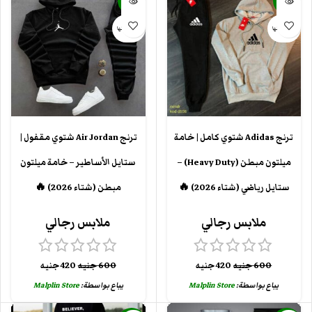
-30%
-30%
بيعت كلها
بيعت كلها
ترنج Adidas شتوي كامل | خامة
ترنج Air Jordan شتوي مقفول |
ميلتون مبطن (Heavy Duty) –
ستايل الأساطير – خامة ميلتون
ستايل رياضي (شتاء 2026) 🔥
مبطن (شتاء 2026) 🔥
ملابس رجالي
ملابس رجالي
600
جنيه
420
جنيه
600
جنيه
420
جنيه
يباع بواسطة:
Malplin Store
يباع بواسطة:
Malplin Store