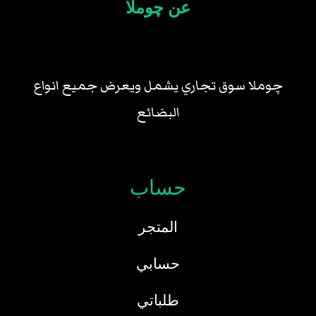
عن چوملا
چوملا سوق تجاري يشمل ويعرض جميع انواع
البضائع
حساب
المتجر
حسابي
طلباتي