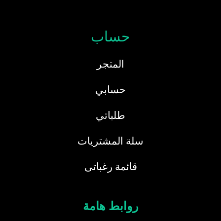
حساب
المتجر
حسابي
طلباتي
سلة المشتريات
قائمة رغباتى
روابط هامة