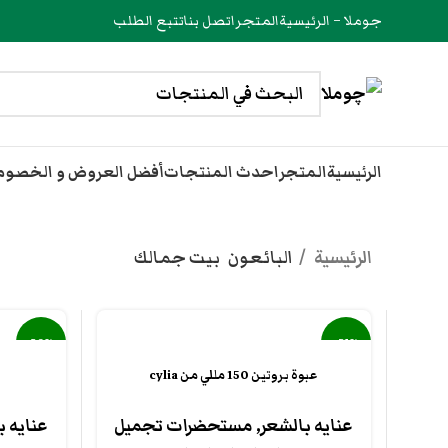
جوملا – الرئيسية
المتجر
اتصل بنا
تتبع الطلب
الرئيسية
المتجر
احدث المنتجات
أفضل العروض و الخصو
الرئيسية
البائعون
بيت جمالك
-20%
-31%
عبوة بروتين 150 مللي من cylia
عنايه بالشعر
,
مستحضرات تجميل
عنايه ب