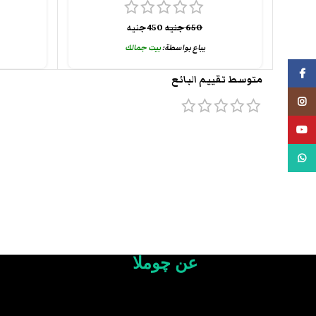
650
جنيه
450
جنيه
يباع بواسطة:
بيت جمالك
فيسبوك
متوسط تقييم البائع
انستجرام
يوتيوب
واتس اب
عن چوملا