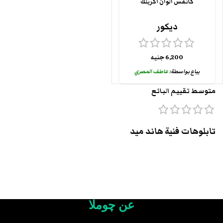
كانفس الوان أكريلك
ديكور
6,200
جنيه
يباع بواسطة:
عاطف المصري
متوسط تقييم البائع
تابلوهات فنية هاند ميد
عن چوملا