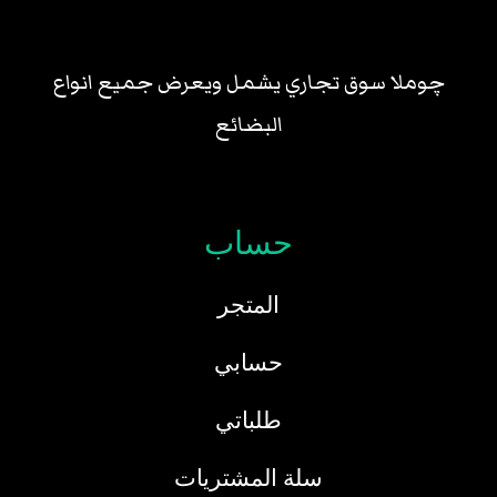
چوملا سوق تجاري يشمل ويعرض جميع انواع
البضائع
حساب
المتجر
حسابي
طلباتي
سلة المشتريات