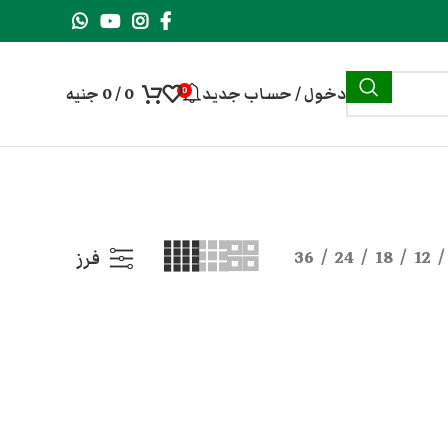
دخول / حساب جديد
0
/
0
جنيه
0
36
24
18
12
فرز