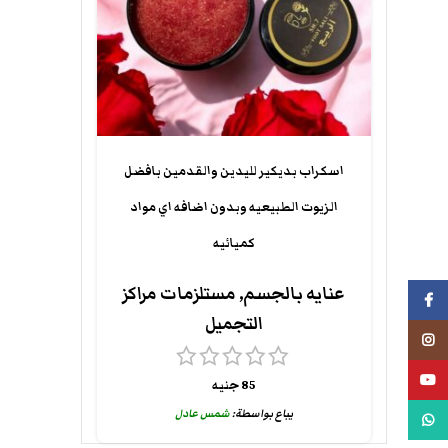
اسكراب بديكير لليدين والقدمين بافضل
الزيوت الطبيعيه وبدون اضافه اي مواد
كميائيه
عنايه بالجسم
,
مستلزمات مراكز
فيسبوك
التجميل
انستجرام
يوتيوب
85
جنيه
يباع بواسطة:
شمس عادل
واتس اب