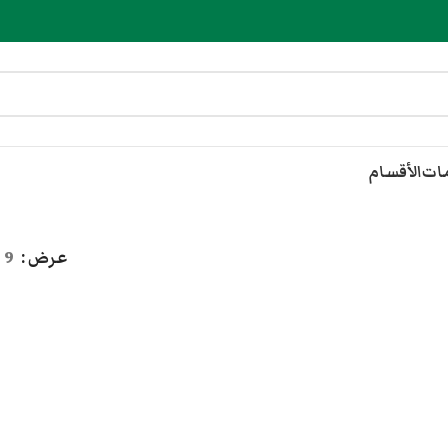
مات
الأقسام
عرض
9