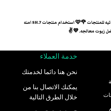
منتجات SH.7 كلها بافضل الزيوت الطبيعيه المستورده من كوريا الجنوبيه والسعوديه 💥⚜️ بدون اضافه اي مواد كميائيه للمنتجات 🌹🩷 استخدام منتجات SH.7 امنه
فضل زيوت معالجه. 💜✌️
خدمة العملاء
نحن هنا دائما لخدمتك
يمكنك الاتصال بنا من
جات
خلال الطرق التالية