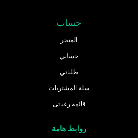
حساب
المتجر
حسابي
طلباتي
سلة المشتريات
قائمة رغباتى
روابط هامة