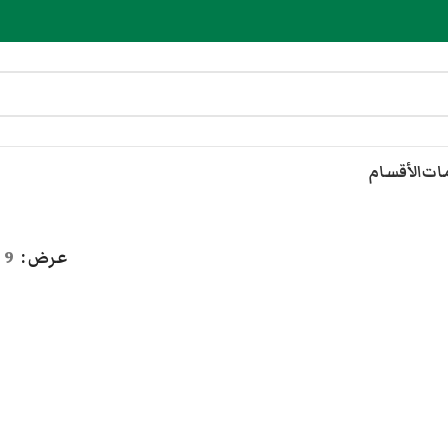
مات
الأقسام
عرض
9