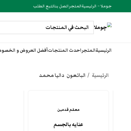
جوملا – الرئيسية
المتجر
اتصل بنا
تتبع الطلب
الرئيسية
المتجر
احدث المنتجات
أفضل العروض و الخصو
الرئيسية
البائعون
داليا محمد
معقم قدمين
عنايه بالجسم