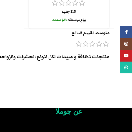
115
جنيه
يباع بواسطة:
داليا محمد
فيسبوك
متوسط تقييم البائع
انستجرام
يوتيوب
منتجات نظافة و مبيدات لكل انواع الحشرات والزواحف
واتس اب
عن چوملا