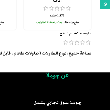
اثاث
واتس اب
1,375
جنيه
يباع بواسطة:
اوسكار لصناعة الطاولات
يبا
متوسط تقييم البائع
صناعة جميع انواع الطاولات ( طاولات طعام ، قابل للط
عن چوملا
چوملا سوق تجاري يشمل