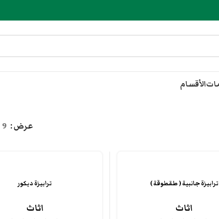
مات
الأقسام
عرض
9
ترابيزة جانبية ( طقطوقة )
ترابيزة ديكور
اثاث
اثاث