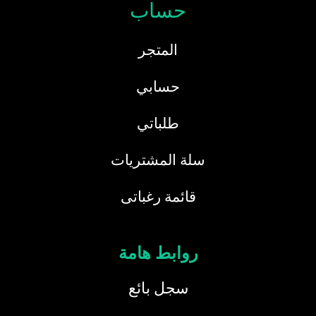
حساب
المتجر
حسابي
طلباتي
سلة المشتريات
قائمة رغباتى
روابط هامة
سجل بائع