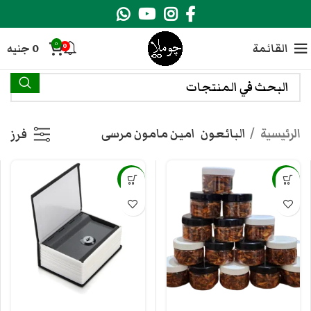
0
القائمة
0
جنيه
0
الرئيسية
البائعون
امين مامون مرسى
فرز
-18%
-10%