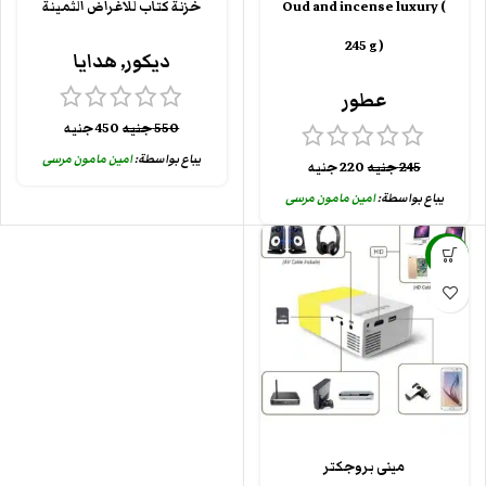
Oud and incense luxury (
خزنة كتاب للاغراض الثمينة
245 g )
ديكور
,
هدايا
عطور
550
جنيه
450
جنيه
يباع بواسطة:
امين مامون مرسى
245
جنيه
220
جنيه
يباع بواسطة:
امين مامون مرسى
-12%
مينى بروجكتر