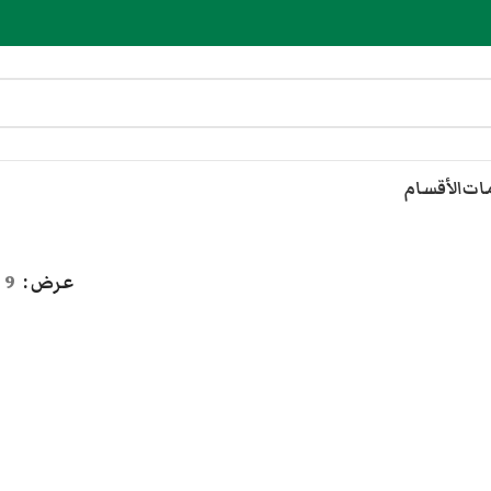
مات
الأقسام
عرض
9