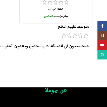
1,300
جنيه
يباع بواسطة:
العالمى
فيسبوك
متوسط تقييم البائع
انستجرام
يوتيوب
متخصصون فى المنظفات والتجميل وبعدين الحلويا
واتس اب
عن چوملا