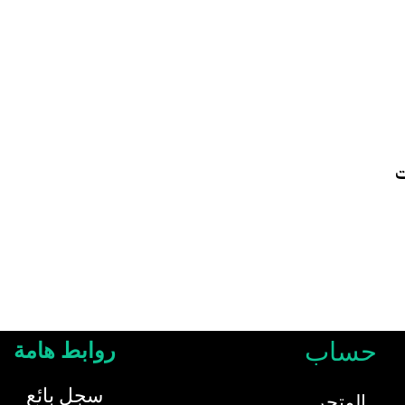
ت
حساب
روابط هامة
سجل بائع
المتجر