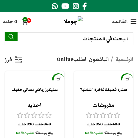
0
القائمة
0
جنيه
0
الرئيسية
البائعون
اطلبOnline
فرز
-8%
-13%
ستارة قطيفة فاخرة “شانليا”
سنيكرز رياضي نسائي خفيف
جديد
جديد
مفروشات
احذيه
400
جنيه
350
جنيه
360
جنيه
330
جنيه
يباع بواسطة:
اطلبOnline
يباع بواسطة:
اطلبOnline