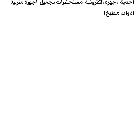
احذية-اجهزة الكترونية-مستحضرات تجميل-اجهزة منزلية-
ادوات مطبخ)