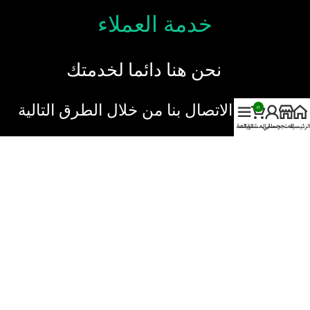
خدمة العملاء
نحن هنا دائما لخدمتك
يمكنك الاتصال بنا من خلال الطرق التالية
0
الرئيسية
المتجر
حسابي
سلة المشتريات
القائمة
تواصل علي الوتساب
ارسل رسالة
بريد اليكتروني:
support@joumla-eg.com
الحقوق محفوظة لچوملا
2023.