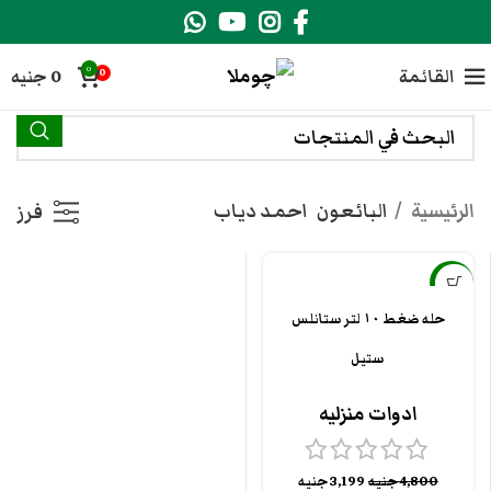
0
القائمة
0
جنيه
0
الرئيسية
البائعون
احمد دياب
فرز
-33%
حله ضغط ١٠ لتر ستانلس
ستيل
ادوات منزليه
4,800
جنيه
3,199
جنيه