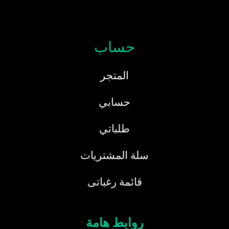
حساب
المتجر
حسابي
طلباتي
سلة المشتريات
قائمة رغباتى
روابط هامة