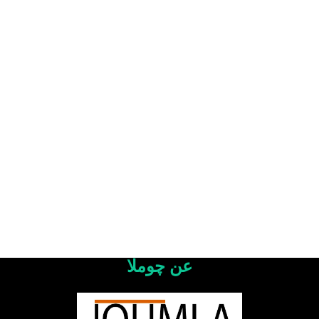
عن چوملا