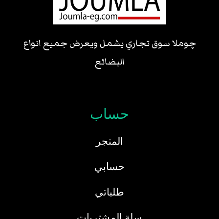
چوملا سوق تجاري يشمل ويعرض جميع انواع
البضائع
حساب
المتجر
حسابي
طلباتي
سلة المشتريات