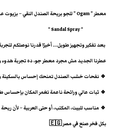
معطر ” Ogam ” للجو بريحة الصندل النقي – بزيوت عطرية طبيعية 100٪ 🌿🪵
“ Sandal Spray “
بعد تفكير وتجهيز طويل… أخيرًا قدرنا نوصلكم لتجرب
عطرنا الجديد مش مجرد معطر جو، ده تجربة هدوء و
🔹 نفحات خشب الصندل تمنحك إحساس بالسكينة وا
🔹 ثبات عالي ورائحة ناعمة تغمر المكان بإحساس طب
🔹 مناسب للبيت، المكتب، أو حتى العربية – لأن ريحة ال
بكل فخر صنع في مصر 🇪🇬