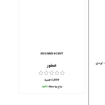
HUG MEN SCENT
يال لل رجال 55 مل – او دى
عطور
1,200
جنيه
يباع بواسطة:
لافينا