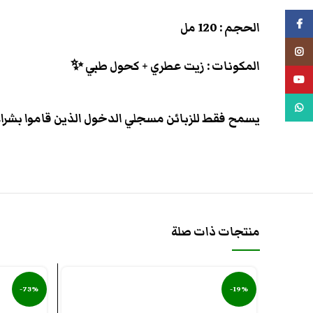
فيسبوك
الحجم : 120 مل
انستجرام
المكونات : زيت عطري + كحول طبي ✨
يوتيوب
واتس اب
يسمح فقط للزبائن مسجلي الدخول الذين قاموا بشراء 
منتجات ذات صلة
-73%
-19%