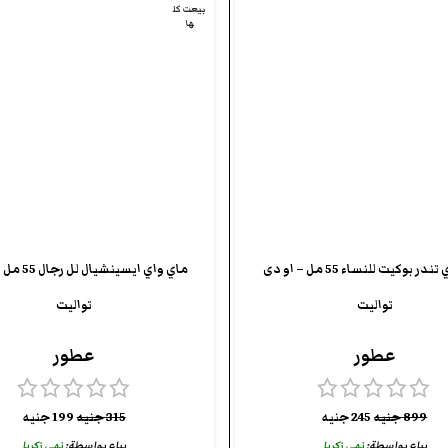
بيعت كل
ها
ماي واي تندر بوكيت للنساء 55 مل – او دى
ماي واي ايسينش
تواليت
تواليت
عطور
عطور
899
جنيه
245
جنيه
315
جنيه
199
جنيه
يباع بواسطة:
نهى زكريا
يباع بواسطة:
نهى زكريا