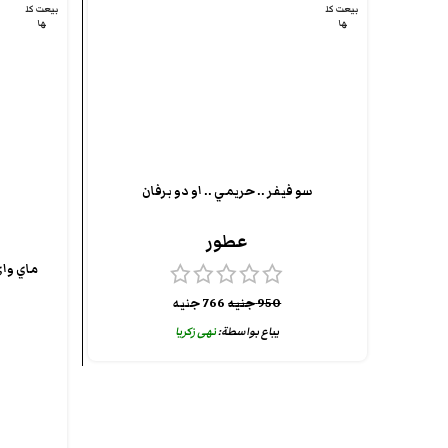
بيعت كل
بيعت كل
ها
ها
سو فيفر .. حريمي .. او دو برفان
عطور
950
جنيه
766
جنيه
يباع بواسطة:
نهى زكريا