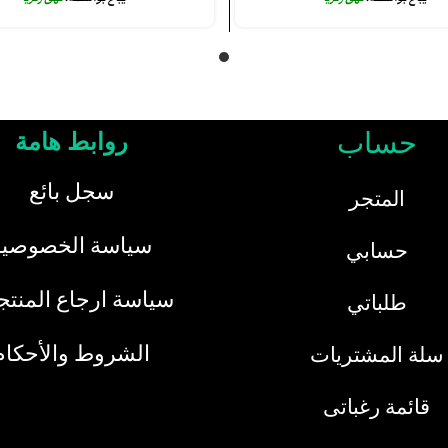
حساب
روابط هامة
سجل بائع
المتجر
سياسة الخصوصية
حسابي
سياسة ارجاع المنت
طلباتي
الشروط والأحكام
سلة المشتريات
قائمة رغباتى