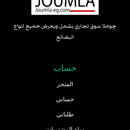
چوملا سوق تجاري يشمل ويعرض جميع انواع
البضائع
حساب
المتجر
حسابي
طلباتي
سلة المشتريات