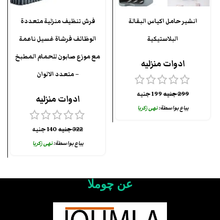
انشير حامل اكياس البقالة
فرش تنظيف منزلية متعددة
البلاستيكية
الوظائف فرشاة غسيل ناعمة
مع موزع صابون للحمام المطبخ
ادوات منزليه
– متعدد الالوان
299
جنيه
199
جنيه
ادوات منزليه
يباع بواسطة:
نهى زكريا
322
جنيه
140
جنيه
يباع بواسطة:
نهى زكريا
عن چوملا