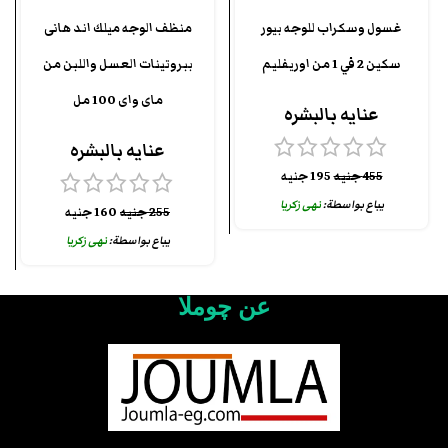
غسول وسكراب للوجه بيور
منظف الوجه ميلك اند هانى
سكين 2 في 1 من اوريفليم
ببروتينات العسل واللبن من
ماى واى 100 مل
عنايه بالبشره
عنايه بالبشره
455
جنيه
195
جنيه
يباع بواسطة:
نهى زكريا
255
جنيه
160
جنيه
يباع بواسطة:
نهى زكريا
عن چوملا