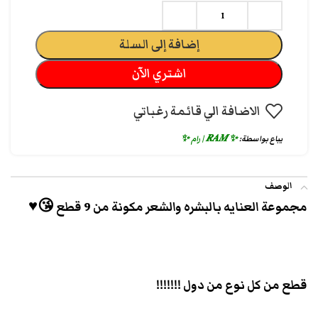
إضافة إلى السلة
اشتري الآن
الاضافة الي قائمة رغباتي
يباع بواسطة:
✨ 𝑹𝑨𝑴 | رام ✨
الوصف
مجموعة العنايه بالبشره والشعر مكونة من 9 قطع 😘♥
قطع من كل نوع من دول !!!!!!!