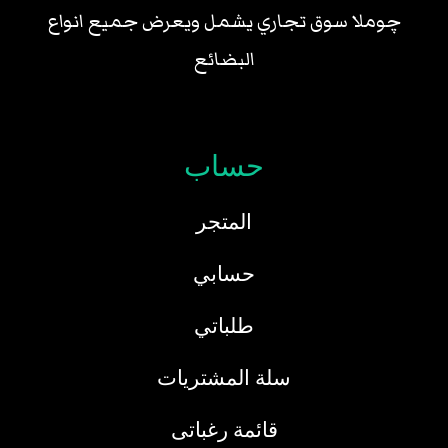
چوملا سوق تجاري يشمل ويعرض جميع انواع
البضائع
حساب
المتجر
حسابي
طلباتي
سلة المشتريات
قائمة رغباتى