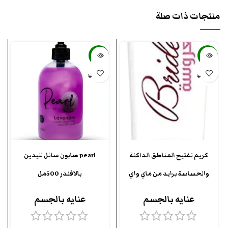
منتجات ذات صلة
-54%
-50%
بيعت كلها
بيعت كلها
كريم تفتيح المناطق الداكنة
pearl صابون سائل لليدين
والحساسة برايد من ماي واي
بالافندر 500مل
عنايه بالجسم
عنايه بالجسم