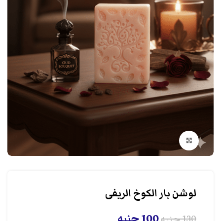
انقر هنا لتكبير الصورة
لوشن بار الكوخ الريفى
100
جنيه
130
جنيه