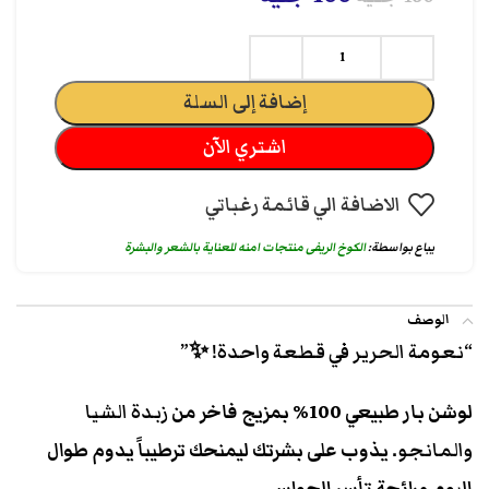
إضافة إلى السلة
اشتري الآن
الاضافة الي قائمة رغباتي
يباع بواسطة:
الكوخ الريفى منتجات امنه للعناية بالشعر والبشرة
الوصف
“نعومة الحرير في قطعة واحدة! ✨”
لوشن بار طبيعي 100% بمزيج فاخر من
زبدة الشيا
والمانجو
. يذوب على بشرتك ليمنحك ترطيباً يدوم طوال
اليوم ورائحة تأسر الحواس.