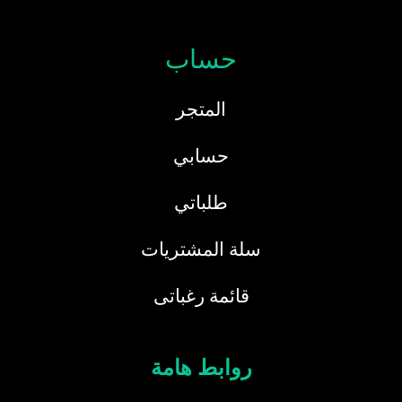
حساب
المتجر
حسابي
طلباتي
سلة المشتريات
قائمة رغباتى
روابط هامة