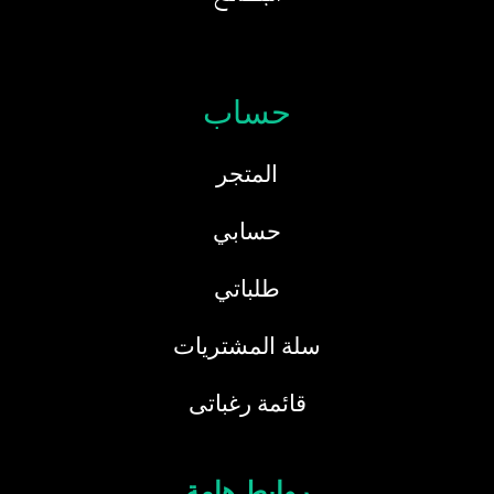
حساب
المتجر
حسابي
طلباتي
سلة المشتريات
قائمة رغباتى
روابط هامة