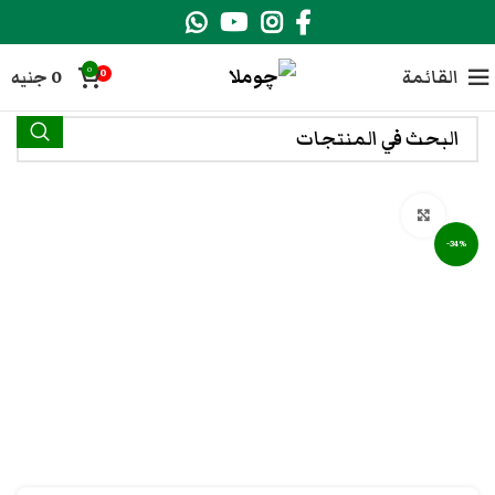
0
القائمة
0
جنيه
0
انقر هنا لتكبير الصورة
-34%