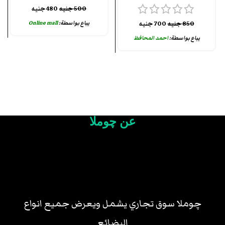
500
جنيه
480
جنيه
يباع بواسطة:
Online mall
850
جنيه
700
جنيه
يباع بواسطة:
احمد المحافظ
عن چوملا
چوملا سوق تجاري يشمل ويعرض جميع انواع
البضائع