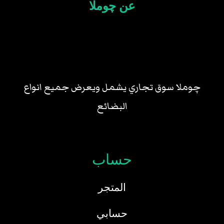
عن چوملا
چوملا سوق تجاري يشمل ويعرض جميع انواع
البضائع
حساب
المتجر
حسابي