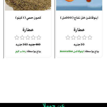
اينوفاشن خل تفاح ( 300مل )
كمون حصي ( 1 كيلو )
عطارة
عطارة
30
جنيه
440
جنيه
340
جنيه
يباع بواسطة:
اينوفاشن innovation
يباع بواسطة:
رحاب كرم
عن چوملا