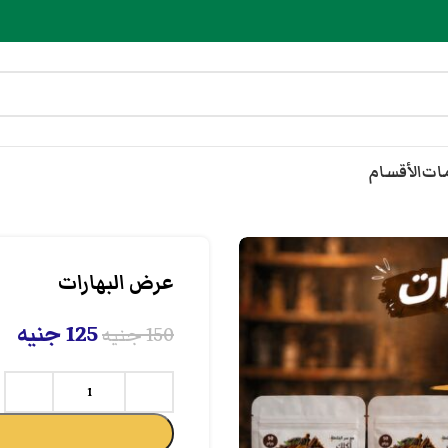
مات
الأقسام
عرض البهارات
125
جنيه
150
جنيه