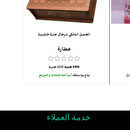
العسل الملكي للرجال علبة خشبية
عطارة
180
جنيه
150
جنيه
زيع
يباع بواسطة:
أبو أخته للتجارة و التوزيع
خدمة العملاء