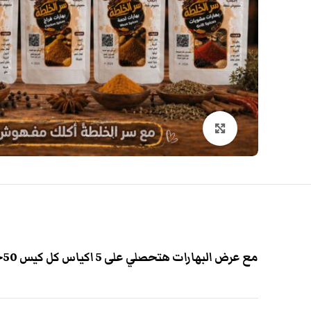
انقر هنا لتكبير الصورة
مع عرض البهارات هتحصلي على 5 اكياس كل كيس 50جرام وهتوفري 25 جنيه