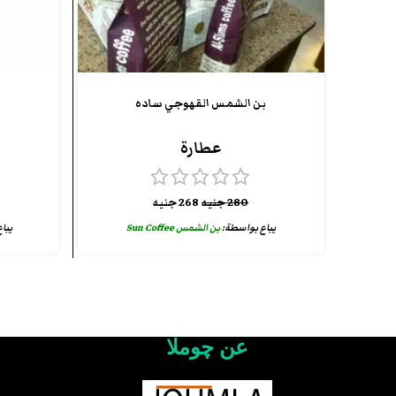
بن الشمس القهوجي ساده
عطارة
280
جنيه
268
جنيه
يباع بواسطة:
بن الشمس Sun Coffee
يبا
عن چوملا