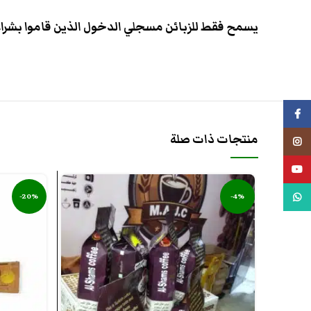
يسمح فقط للزبائن مسجلي الدخول الذين قاموا بشراء 
فيسبوك
منتجات ذات صلة
انستجرام
يوتيوب
-20%
-4%
واتس اب