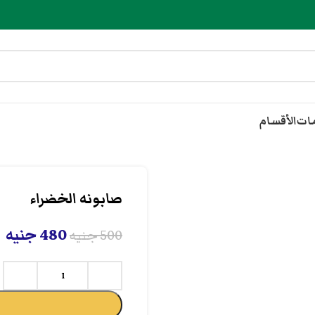
مات
الأقسام
صابونه الخضراء
480
جنيه
500
جنيه