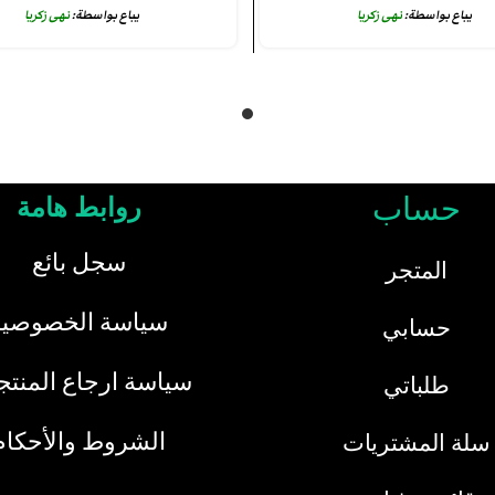
يباع بواسطة:
نهى زكريا
يباع بواسطة:
نهى زكريا
حساب
روابط هامة
سجل بائع
المتجر
سياسة الخصوصية
حسابي
سياسة ارجاع المنت
طلباتي
الشروط والأحكام
سلة المشتريات