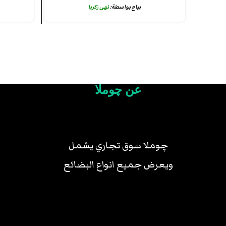
يباع بواسطة:
نهى زكريا
عن چوملا
چوملا سوق تجاري يشمل
ويعرض جميع انواع البضائع