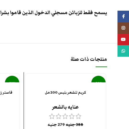
يسمح فقط للزبائن مسجلي الدخول الذين قاموا بشراء 
فيسبوك
انستجرام
يوتيوب
واتس اب
منتجات ذات صلة
-30%
-28%
كريم للشعر بليس 200 مل
فاستر زي
بيعت كل
بيعت كل
ها
ها
عنايه بالشعر
388
جنيه
279
جنيه