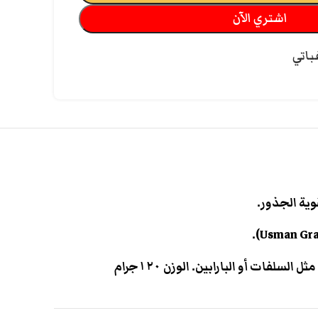
اشتري الآن
باتي
ية الجذور.
فات أو البارابين. الوزن ١٢٠جرام