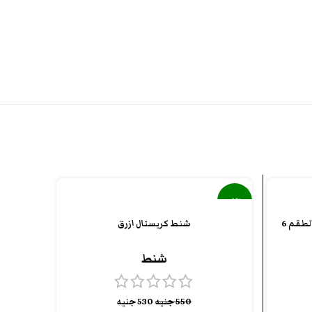
-4%
طقم منظم شنط السفر و الرحلات الطقم 6
شنط كريستال ازرق
شنط
550
جنيه
530
جنيه