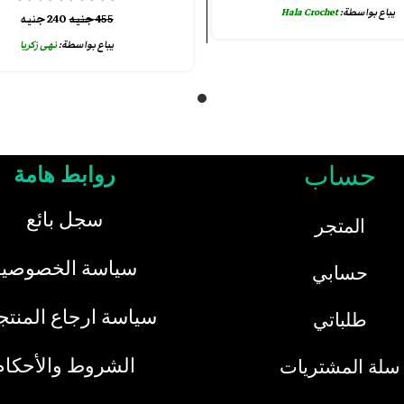
يباع بواسطة:
Hala Crochet
455
جنيه
240
جنيه
يباع بواسطة:
نهى زكريا
حساب
روابط هامة
سجل بائع
المتجر
سياسة الخصوصية
حسابي
سياسة ارجاع المنت
طلباتي
الشروط والأحكام
سلة المشتريات