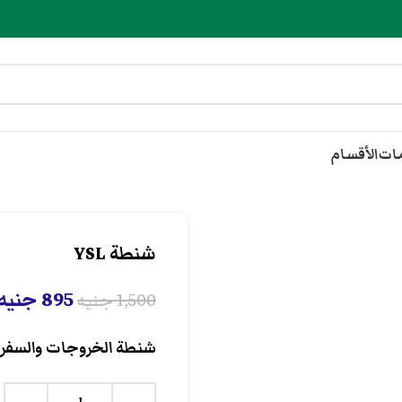
مات
الأقسام
شنطة YSL
895
جنيه
1,500
جنيه
شنطة الخروجات والسفر