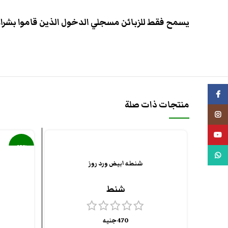
يسمح فقط للزبائن مسجلي الدخول الذين قاموا بشراء 
فيسبوك
منتجات ذات صلة
انستجرام
يوتيوب
-13%
واتس اب
شنطه ابيض ورد روز
شنط
470
جنيه