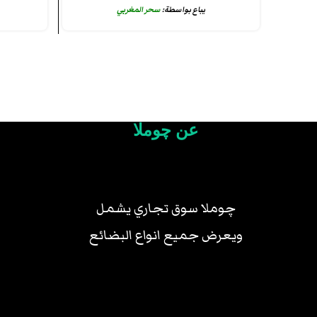
يباع بواسطة:
سحر المغربي
عن چوملا
چوملا سوق تجاري يشمل
ويعرض جميع انواع البضائع